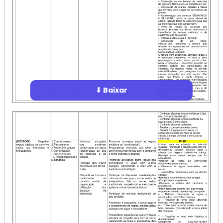
⬇ Baixar