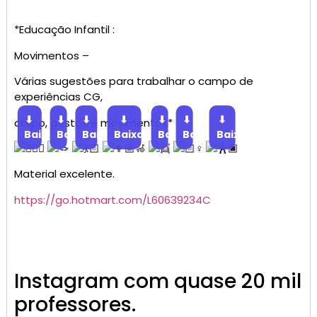
*Educação Infantil :
Movimentos –
Várias sugestões para trabalhar o campo de
experiências CG,
⬇
⬇
⬇
⬇
⬇
⬇
⬇
corpo, gestos e movimentos* –
Baixar
Baixar
Baixar
Baixar
Baixar
Baixar
Baixar
‍♀️
Material excelente.
https://go.hotmart.com/L60639234C
Instagram com quase 20 mil
professores.