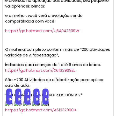
e diversão na aplicação das atividades, seu pequeno
vai aprender, brincar,
e o melhor, você verá a evolução sendo
compartilhada com você!
https://go.hotmart.com/U64942839W
O material completo contém mais de *200 atividades
variadas de Alfabetização*,
indicadas para crianças de 1 até 6 anos de idade.
https://go.hotmart.com/X61339692L
São +700 Atividades de alfabetização para aplicar
sala de aula,
⬇
⬇
⬇
⬇
⬇
*VAI FICAR DE FORA E PERDER OS BÔNUS?*
Baixar
Baixar
Baixar
Baixar
Baixar
https://go.hotmart.com/A61232990B