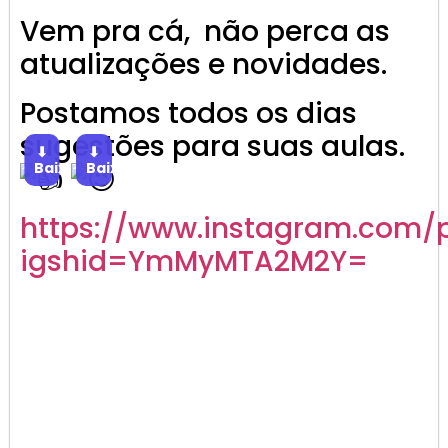
Vem pra cá, não perca as
atualizações e novidades.
Postamos todos os dias
sugestões para suas aulas.
⬇
⬇
Baixar
Baixar
https://www.instagram.com/
igshid=YmMyMTA2M2Y=