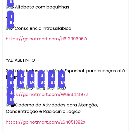
Baixar
Alfabeto com boquinhas
⬇
•
Baixar
Consciência intrassilábica
https://go.hotmart.com/H61339696O
*ALFABETINHO –
350 atividades de Inglês & Espanhol para crianças até
⬇
⬇
⬇
⬇
⬇
⬇
1’0 anos*
Baixar
Baixar
Baixar
Baixar
Baixar
Baixar
⬇
https://go.hotmart.com/W68344197J
Baixar
Caderno de Atividades para Atenção,
Concentração e Raciocínio Lógico
https://go.hotmart.com/L64051382X