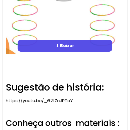
⬇ Baixar
Sugestão de história:
https://youtu.be/_G2LZnJPToY
Conheça outros materiais :