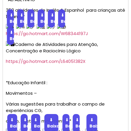
350 atividades de Inglês & Espanhol para crianças até
⬇
⬇
⬇
⬇
⬇
⬇
1’0 anos*
Baixar
Baixar
Baixar
Baixar
Baixar
Baixar
⬇
https://go.hotmart.com/W68344197J
Baixar
Caderno de Atividades para Atenção,
Concentração e Raciocínio Lógico
https://go.hotmart.com/L64051382X
*Educação Infantil :
Movimentos –
Várias sugestões para trabalhar o campo de
experiências CG,
⬇
⬇
⬇
⬇
⬇
⬇
⬇
corpo, gestos e movimentos* –
Baixar
Baixar
Baixar
Baixar
Baixar
Baixar
Baixar