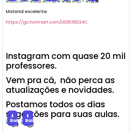
‍♀️
Material excelente.
https://go.hotmart.com/L60639234C
Instagram com quase 20 mil
professores.
Vem pra cá, não perca as
atualizações e novidades.
Postamos todos os dias
sugestões para suas aulas.
⬇
⬇
Baixar
Baixar