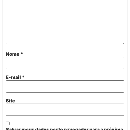
Nome
*
E-mail
*
Site
Salvar meus dados neste navegador para a próxima