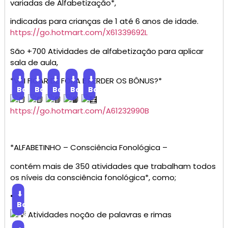
variadas de Alfabetização*,
indicadas para crianças de 1 até 6 anos de idade.
https://go.hotmart.com/X61339692L
São +700 Atividades de alfabetização para aplicar
sala de aula,
⬇
⬇
⬇
⬇
⬇
*VAI FICAR DE FORA E PERDER OS BÔNUS?*
Baixar
Baixar
Baixar
Baixar
Baixar
https://go.hotmart.com/A61232990B
*ALFABETINHO – Consciência Fonológica –
contém mais de 350 atividades que trabalham todos
os níveis da consciência fonológica*, como;
⬇
•
Baixar
Atividades noção de palavras e rimas