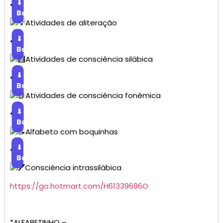
⬇
•
Baixar
Atividades de aliteração
⬇
•
Baixar
Atividades de consciência silábica
⬇
•
Baixar
Atividades de consciência fonêmica
⬇
•
Baixar
Alfabeto com boquinhas
⬇
•
Baixar
Consciência intrassilábica
https://go.hotmart.com/H61339696O
*ALFABETINHO –