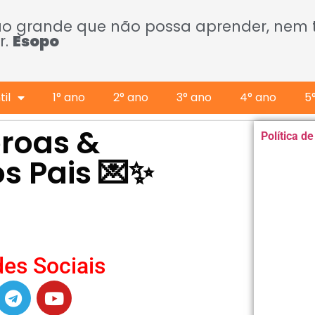
ão grande que não possa aprender, nem
r.
Esopo
il
1° ano
2° ano
3° ano
4° ano
5
oroas &
Política d
s Pais 💌✨
es Sociais