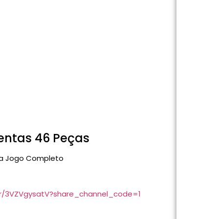
entas 46 Peças
ta Jogo Completo
br/3VZVgysatV?share_channel_code=1