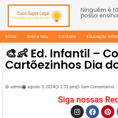
Ninguém é t
possa ensina
Início
Sobre Nós
Contato
Educação Infant
🎨👶 Ed. Infantil – C
Cartõezinhos Dia do
admin
agosto 5, 2024
2:32 pm
Sem Comentários
Siga nossas Red