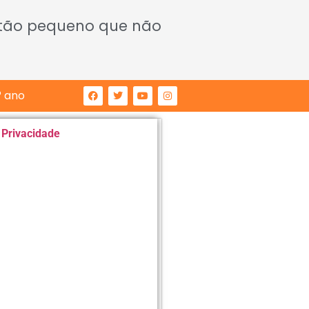
 tão pequeno que não
° ano
e Privacidade