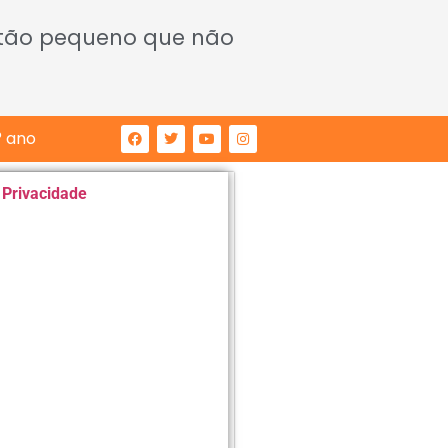
 tão pequeno que não
° ano
e Privacidade