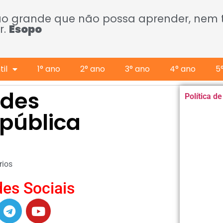
ão grande que não possa aprender, nem
r.
Esopo
il
1° ano
2° ano
3° ano
4° ano
5
ades
Política d
pública
ios
es Sociais