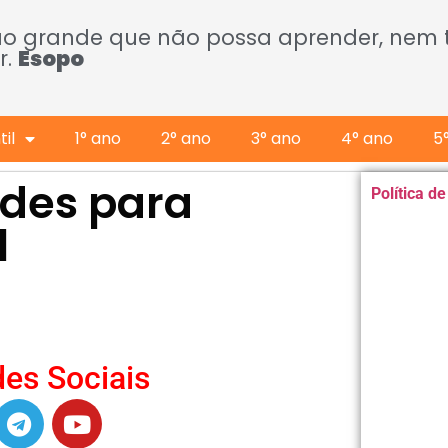
ão grande que não possa aprender, nem
r.
Esopo
il
1° ano
2° ano
3° ano
4° ano
5
dades para
Política d
l
es Sociais