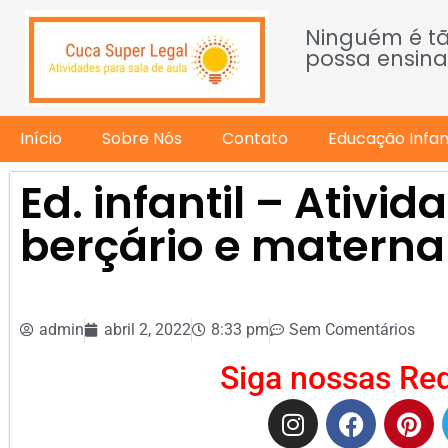
Ninguém é t
possa ensina
Início
Sobre Nós
Contato
Educação Infant
Ed. infantil – Ativi
berçário e materna
admin
abril 2, 2022
8:33 pm
Sem Comentários
Siga nossas Red