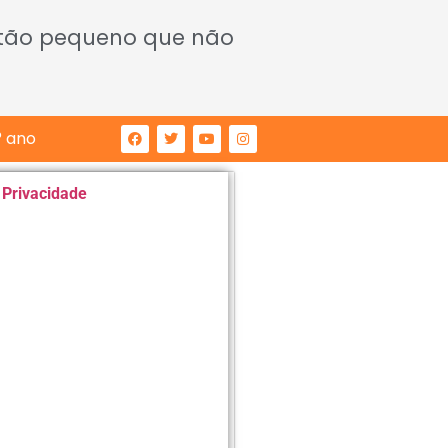
 tão pequeno que não
° ano
e Privacidade