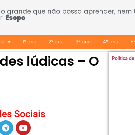
ão grande que não possa aprender, nem
r.
Esopo
il
1° ano
2° ano
3° ano
4° ano
5
dades lúdicas – O
Política d
es Sociais