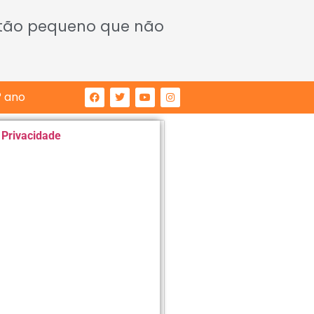
 tão pequeno que não
° ano
e Privacidade