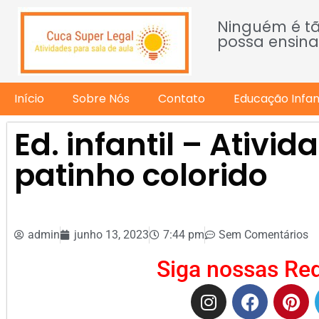
Ninguém é t
possa ensina
Início
Sobre Nós
Contato
Educação Infant
Ed. infantil – Ativi
patinho colorido
admin
junho 13, 2023
7:44 pm
Sem Comentários
Siga nossas Red