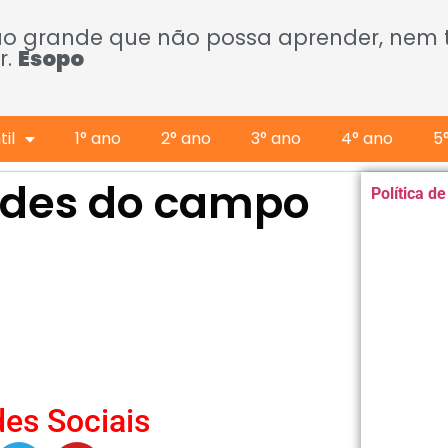
ão grande que não possa aprender, nem
r.
Esopo
il
1° ano
2° ano
3° ano
4° ano
5
idades do campo
Política d
es Sociais