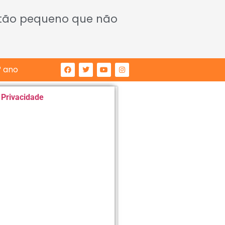
 tão pequeno que não
° ano
e Privacidade