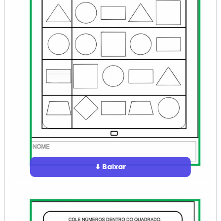
⬇ Baixar