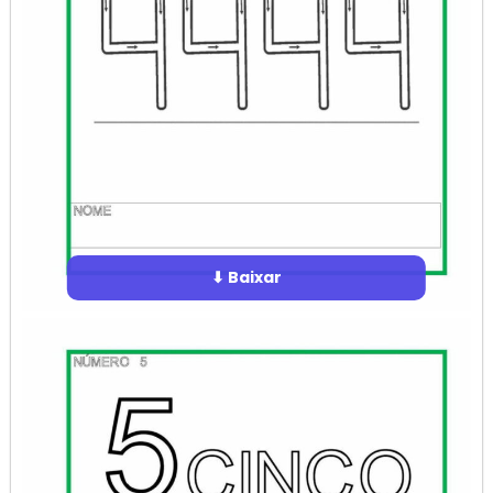
⬇ Baixar