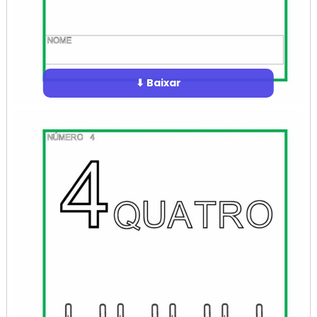
⬇ Baixar