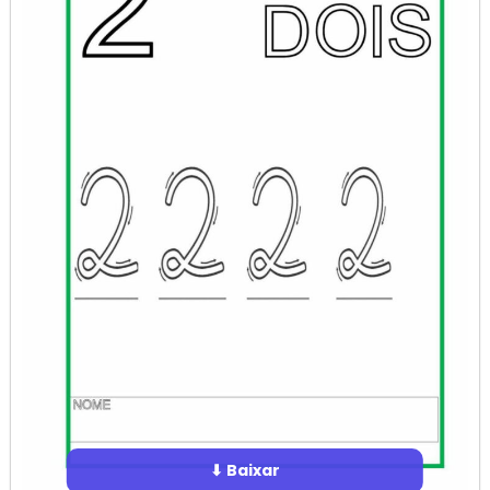
⬇ Baixar