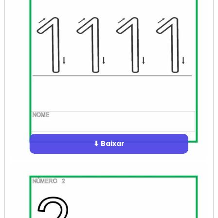
⬇ Baixar