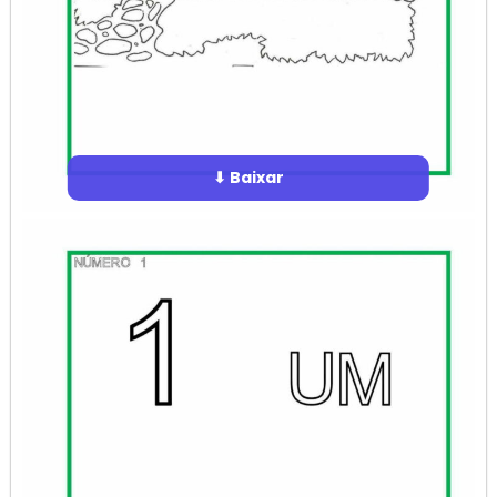
⬇ Baixar