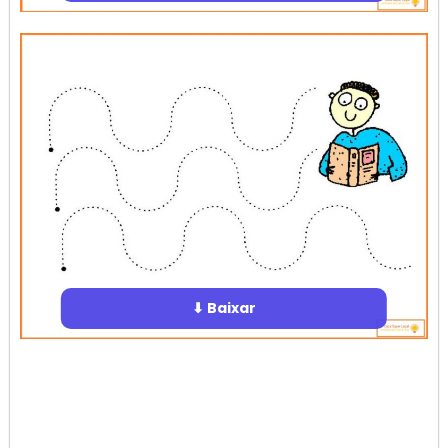
⬇ Baixar