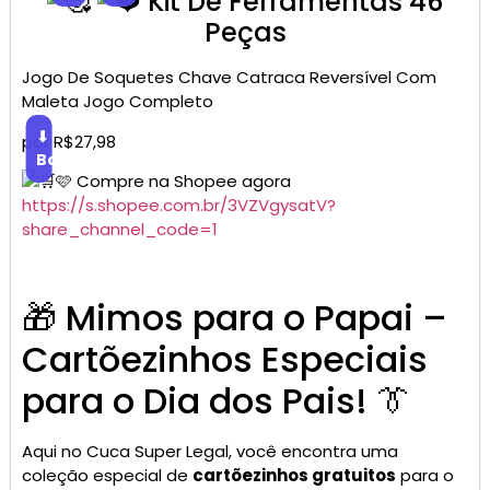
Kit De Ferramentas 46
Peças
Jogo De Soquetes Chave Catraca Reversível Com
Maleta Jogo Completo
⬇
por R$27,98
Baixar
🩷 Compre na Shopee agora
https://s.shopee.com.br/3VZVgysatV?
share_channel_code=1
🎁 Mimos para o Papai –
Cartõezinhos Especiais
para o Dia dos Pais! 👔
Aqui no Cuca Super Legal, você encontra uma
coleção especial de
cartõezinhos gratuitos
para o