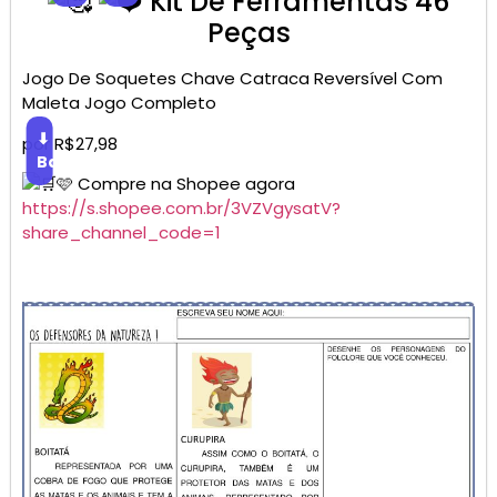
Kit De Ferramentas 46
Peças
Jogo De Soquetes Chave Catraca Reversível Com
Maleta Jogo Completo
⬇
por R$27,98
Baixar
🩷 Compre na Shopee agora
https://s.shopee.com.br/3VZVgysatV?
share_channel_code=1