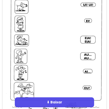
⬇ Baixar