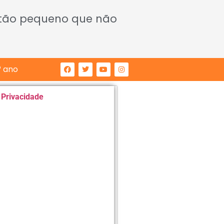
 tão pequeno que não
° ano
e Privacidade