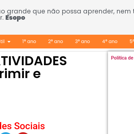
ão grande que não possa aprender, nem
r.
Esopo
il
1° ano
2° ano
3° ano
4° ano
5
ATIVIDADES
Política d
rimir e
es Sociais