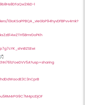
2u9b8Hs8DfaQw2XkD-l
olders/10IoKSaPPBQA_vIeGbP94hyvDFBPvv4mk?
bBksZzB14wZTH5BmrDoPKh
R8p7g7cYK_shnBZSEwi
57zEhN761LFoeDVV5A?usp=sharing
BADqhdDdWaodE3C3nCprB
xzbu5RM4rPG9C7M4pUDjOF