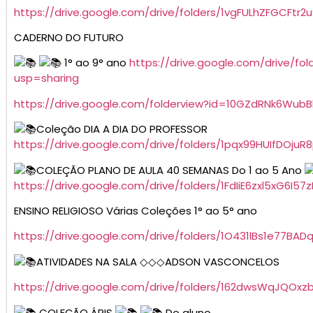
https://drive.google.com/drive/folders/1vgFULhZFGCFtr
CADERNO DO FUTURO
1° ao 9° ano
https://drive.google.com/drive/f
usp=sharing
https://drive.google.com/folderview?id=10GZdRNk6Wu
Coleção DIA A DIA DO PROFESSOR
https://drive.google.com/drive/folders/1pqx99HUIfDOju
COLEÇÃO PLANO DE AULA 40 SEMANAS Do 1 ao 5 Ano
https://drive.google.com/drive/folders/1FdIiE6zxl5xG6I
ENSINO RELIGIOSO Várias Coleções 1° ao 5° ano
https://drive.google.com/drive/folders/1O431lBs1e77
ATIVIDADES NA SALA ◇◇◇ADSON VASCONCELOS
https://drive.google.com/drive/folders/162dwsWqJQO
COLEÇÃO ÁPIS
Do aluno