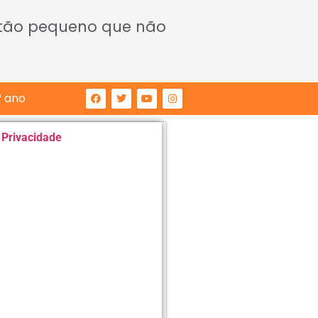
 tão pequeno que não
° ano
e Privacidade