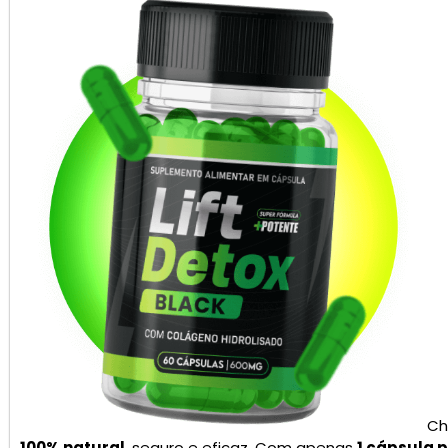
Ch
100% natural
, seguro e eficaz. Com apenas
1 cápsula p