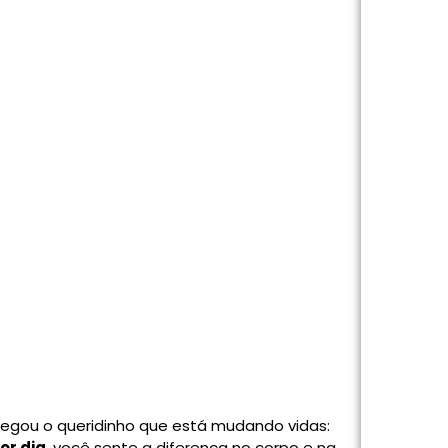
egou o queridinho que está mudando vidas:
or dia
, você sente a diferença no corpo e na