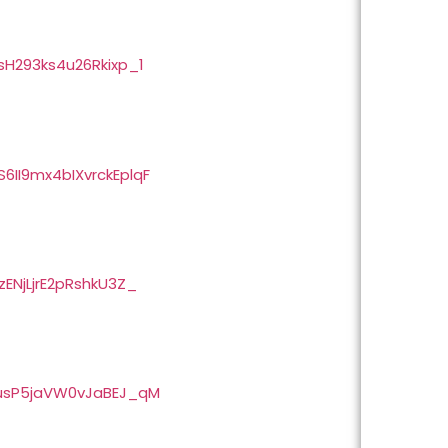
LsH293ks4u26Rkixp_1
6II9mx4bIXvrckEplqF
zENjLjrE2pRshkU3Z_
qzusP5jaVW0vJaBEJ_qM