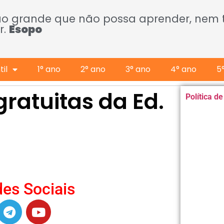
ão grande que não possa aprender, nem
r.
Esopo
il
1° ano
2° ano
3° ano
4° ano
5
gratuitas da Ed.
Política d
es Sociais