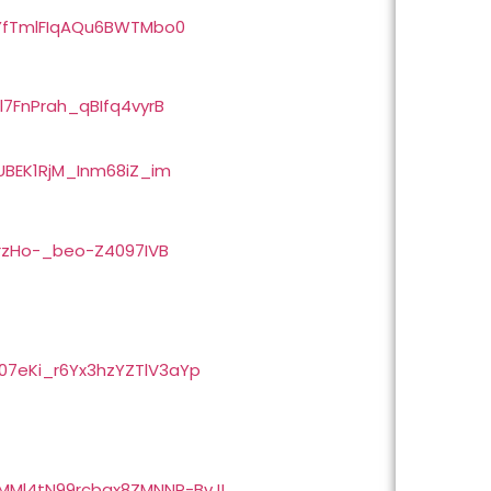
g9YfTmlFIqAQu6BWTMbo0
l7FnPrah_qBIfq4vyrB
XUBEK1RjM_Inm68iZ_im
c5rzHo-_beo-Z4097IVB
u07eKi_r6Yx3hzYZTlV3aYp
1tMMl4tN99rcbgx8ZMNNP-BvJL