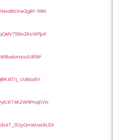
qTMvdi1IOne3gRf-09N
RqQklV75RoZKcWFljaf
zlW8udoHzaJlJ85iP
HjRKX0Tj_Ozklss6Y
HPyICR74KZWfIPnqDVtr
z4JEi47_0QyQmAtwLRU2X