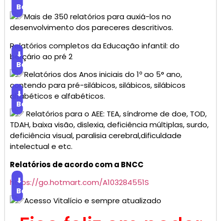
Baixar
Mais de 350 relatórios para auxiá-los no
desenvolvimento dos pareceres descritivos.
Relatórios completos da Educação infantil: do
⬇
berçário ao pré 2
Baixar
Relatórios dos Anos iniciais do 1º ao 5° ano,
contendo para pré-silábicos, silábicos, silábicos
⬇
alfabéticos e alfabéticos.
Baixar
Relatórios para o AEE: TEA, síndrome de doe, TOD,
TDAH, baixa visão, dislexia, deficiência múltiplas, surdo,
deficiência visual, paralisia cerebral,dificuldade
intelectual e etc.
Relatórios de acordo com a BNCC
⬇
https://go.hotmart.com/A103284551S
Baixar
Acesso Vitalício e sempre atualizado