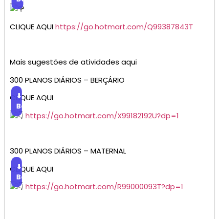
CLIQUE AQUI
https://go.hotmart.com/Q99387843T
Mais sugestões de atividades aqui
300 PLANOS DIÁRIOS – BERÇÁRIO
⬇
CLIQUE AQUI
Baixar
https://go.hotmart.com/X99182192U?dp=1
300 PLANOS DIÁRIOS – MATERNAL
⬇
CLIQUE AQUI
Baixar
https://go.hotmart.com/R99000093T?dp=1