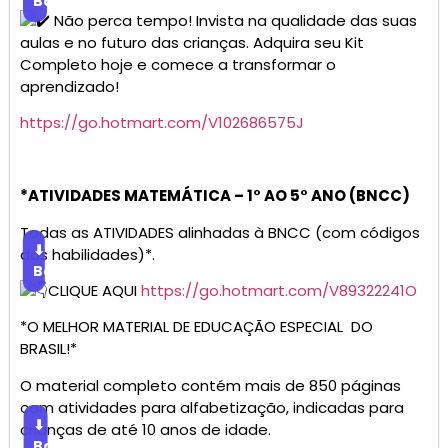
Baixar
Não perca tempo! Invista na qualidade das suas
aulas e no futuro das crianças. Adquira seu Kit
Completo hoje e comece a transformar o
aprendizado!
https://go.hotmart.com/V102686575J
*ATIVIDADES MATEMÁTICA – 1° AO 5° ANO (BNCC)
Todas as ATIVIDADES alinhadas à BNCC (com códigos
⬇
das habilidades)*.
Baixar
CLIQUE AQUI
https://go.hotmart.com/V89322241O
*O MELHOR MATERIAL DE EDUCAÇÃO ESPECIAL DO
BRASIL!*
O material completo contém mais de 850 páginas
com atividades para alfabetização, indicadas para
⬇
crianças de até 10 anos de idade.
Baixar