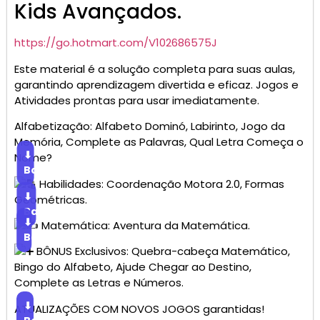
Kids Avançados.
https://go.hotmart.com/V102686575J
Este material é a solução completa para suas aulas,
garantindo aprendizagem divertida e eficaz. Jogos e
Atividades prontas para usar imediatamente.
Alfabetização: Alfabeto Dominó, Labirinto, Jogo da
Memória, Complete as Palavras, Qual Letra Começa o
⬇
Nome?
Baixar
Habilidades: Coordenação Motora 2.0, Formas
⬇
Geométricas.
Baixar
⬇
Matemática: Aventura da Matemática.
Baixar
BÔNUS Exclusivos: Quebra-cabeça Matemático,
Bingo do Alfabeto, Ajude Chegar ao Destino,
Complete as Letras e Números.
⬇
ATUALIZAÇÕES COM NOVOS JOGOS garantidas!