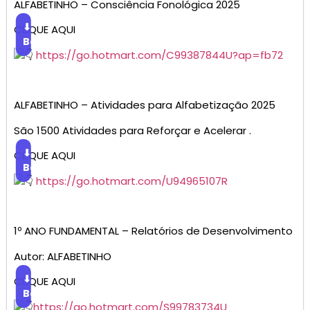
ALFABETINHO – Consciência Fonológica 2025
⬇
CLIQUE AQUI
Baixar
https://go.hotmart.com/C99387844U?ap=fb72
ALFABETINHO – Atividades para Alfabetização 2025
São 1500 Atividades para Reforçar e Acelerar .
⬇
CLIQUE AQUI
Baixar
https://go.hotmart.com/U94965107R
1º ANO FUNDAMENTAL – Relatórios de Desenvolvimento
Autor: ALFABETINHO
⬇
CLIQUE AQUI
Baixar
https://go.hotmart.com/S99783734U