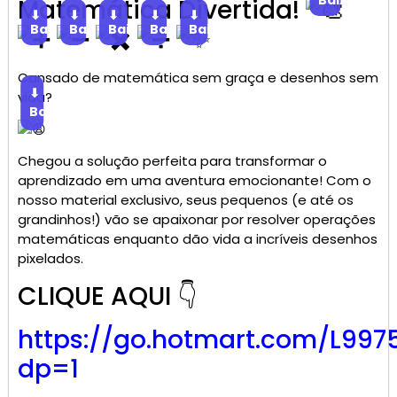
Matemática Divertida!
⬇
⬇
⬇
⬇
⬇
Baixar
Baixar
Baixar
Baixar
Baixar
Cansado de matemática sem graça e desenhos sem
⬇
vida?
Baixar
Chegou a solução perfeita para transformar o
aprendizado em uma aventura emocionante! Com o
nosso material exclusivo, seus pequenos (e até os
grandinhos!) vão se apaixonar por resolver operações
matemáticas enquanto dão vida a incríveis desenhos
pixelados.
CLIQUE AQUI 👇
https://go.
hotmart
.com/L997
dp=1