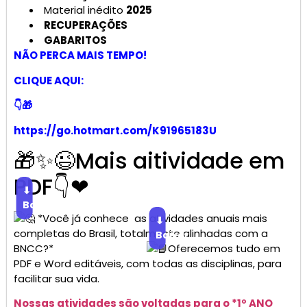
Material inédito
2025
RECUPERAÇÕES
GABARITOS
NÃO PERCA MAIS TEMPO!
CLIQUE AQUI:
👇🎁
https://go.hotmart.com/K91965183U
🎁✨😉Mais aitividade em
PDF👇❤
⬇
Baixar
*Você já conhece as atividades anuais mais
⬇
completas do Brasil, totalmente alinhadas com a
Baixar
BNCC?*
Oferecemos tudo em
PDF e Word editáveis, com todas as disciplinas, para
facilitar sua vida.
Nossas atividades são voltadas para o *1º ANO