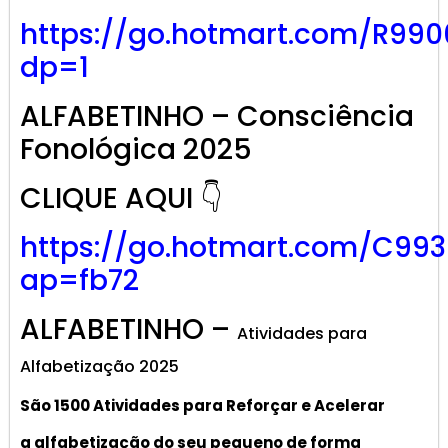
https://go.hotmart.com/R99
dp=1
ALFABETINHO – Consciência
Fonológica 2025
CLIQUE AQUI 👇
https://go.hotmart.com/C99
ap=fb72
ALFABETINHO –
Atividades para
Alfabetização 2025
São 1500 Atividades
para R
eforçar
e A
celerar
a alf
abetização
do seu pequeno de forma