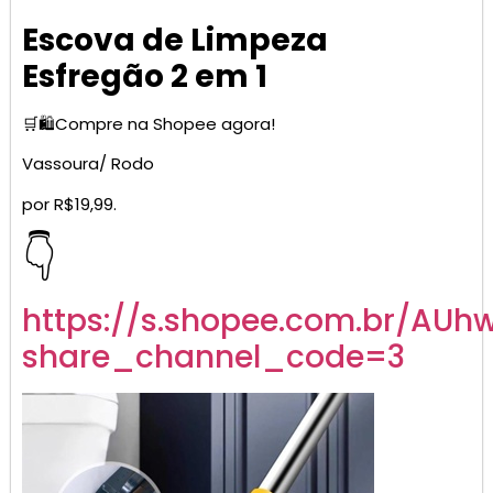
Escova de Limpeza
Esfregão 2 em 1
🛒🛍️Compre na Shopee agora!
Vassoura/ Rodo
por R$19,99.
👇
https://s.shopee.com.br/AUh
share_channel_code=3