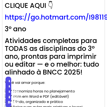
CLIQUE AQUI 👇
https://go.
hotmart
.com/I9811
3º ano
Atividades completas para
TODAS as disciplinas do 3º
ano, prontas para imprimir
ou editar — e o melhor: tudo
alinhado à BNCC 2025!
⬇
Você vai amar porque:
Baixar
⬇
Economiza horas no planejamento
Baixar
⬇
Vem em Word e PDF (editável!)
Baixar
⬇
É lindo, organizado e prático
Baixar
Deixa suas aulas mais criativas e leves!