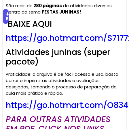
São mais de
280 páginas
de atividades diversas
dentro do tema
FESTAS JUNINAS!
⬇
Baixar
BAIXE AQUI
https://go.hotmart.com/S717
Atividades juninas (super
pacote)
Praticidade: o arquivo é de fácil acesso e uso, basta
baixar e imprimir as atividades e avaliações
desejadas, tornando o processo de preparação de
aula mais prático e rápido.
https://go.hotmart.com/O834
PARA OUTRAS ATIVIDADES
EM PDF, CLICK NOS LINKS