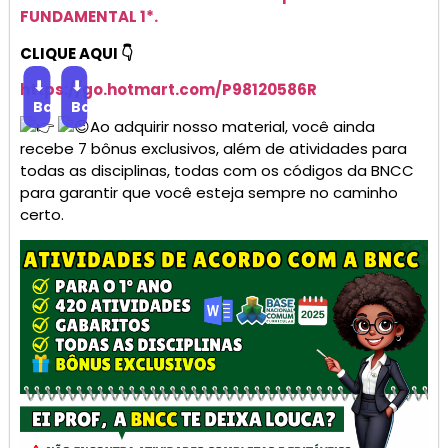
FUNDAMENTAL 1*.
CLIQUE AQUI 👇
⬇
⬇
https://go.
hotmart
.com/P98120586R
Baixar
Baixar
Ao adquirir nosso material, você ainda
recebe 7 bônus exclusivos, além de atividades para
todas as disciplinas, todas com os códigos da BNCC
para garantir que você esteja sempre no caminho
certo.