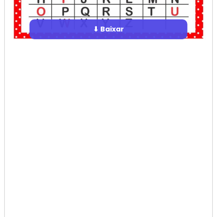
⬇ Baixar