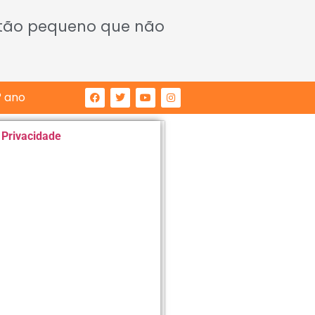
 tão pequeno que não
° ano
e Privacidade