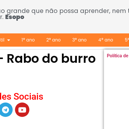
ão grande que não possa aprender, nem
r.
Esopo
il
1° ano
2° ano
3° ano
4° ano
5
– Rabo do burro
Política d
es Sociais