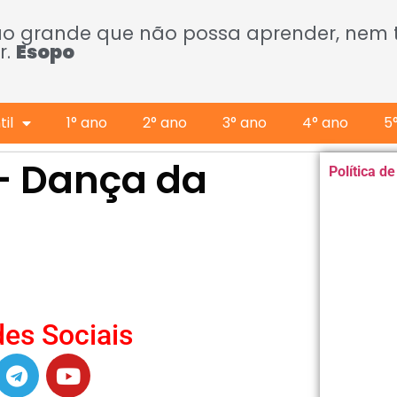
ão grande que não possa aprender, nem
r.
Esopo
il
1° ano
2° ano
3° ano
4° ano
5
 – Dança da
Política d
es Sociais