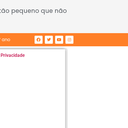
 tão pequeno que não
° ano
e Privacidade