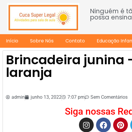
Ninguém é t
possa ensina
Início
Sobre Nós
Contato
Educação Infant
Brincadeira junina
laranja
admin
junho 13, 2022
7:07 pm
Sem Comentários
Siga nossas Red