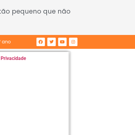
 tão pequeno que não
° ano
e Privacidade