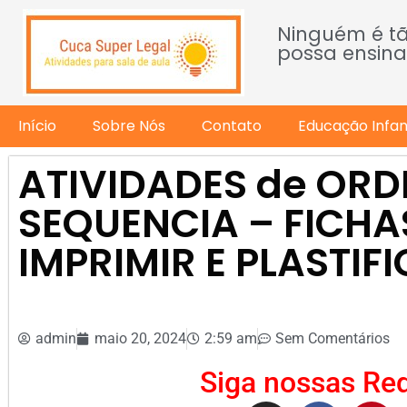
Ninguém é t
possa ensina
Início
Sobre Nós
Contato
Educação Infant
ATIVIDADES de ORD
SEQUENCIA – FICHA
IMPRIMIR E PLASTIF
admin
maio 20, 2024
2:59 am
Sem Comentários
Siga nossas Red