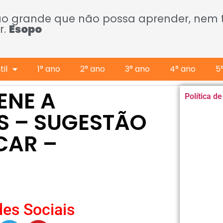
ão grande que não possa aprender, nem
r.
Esopo
il
1° ano
2° ano
3° ano
4° ano
5
ENE A
Política d
S – SUGESTÃO
ICAR –
es Sociais