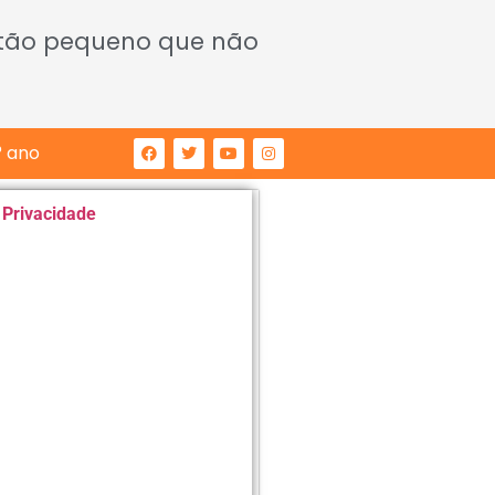
 tão pequeno que não
° ano
e Privacidade