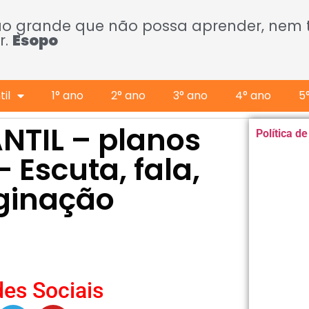
ão grande que não possa aprender, nem
r.
Esopo
il
1° ano
2° ano
3° ano
4° ano
5
NTIL – planos
Política d
 Escuta, fala,
ginação
es Sociais