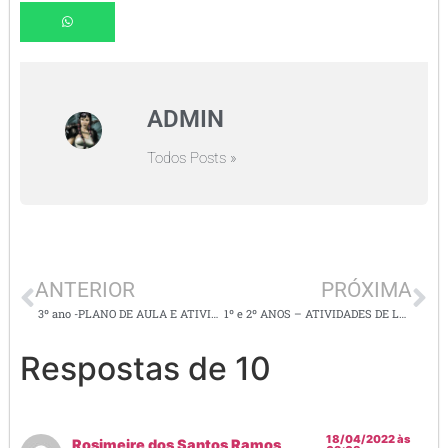
ADMIN
Todos Posts »
ANTERIOR
PRÓXIMA
3º ano -PLANO DE AULA E ATIVIDADES – Lingua portuguesa/ literatura- livro ” CAMILÃO, O COMILÃO”
1º e 2º ANOS – ATIVIDADES DE LEITURA E INTERPRETAÇÃO – EF125LP17, EF12LP18, EF12LP19
Respostas de 10
18/04/2022 às
Rosimeire dos Santos Ramos