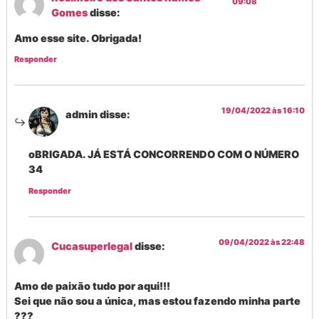
09:08
Gomes
disse:
Amo esse site. Obrigada!
Responder
19/04/2022 às 16:10
admin
disse:
oBRIGADA. JÁ ESTÁ CONCORRENDO COM O NÚMERO
34
Responder
09/04/2022 às 22:48
Cucasuperlegal
disse:
Amo de paixão tudo por aqui!!!
Sei que não sou a única, mas estou fazendo minha parte
???