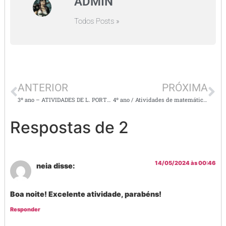
ADMIN
Todos Posts »
ANTERIOR
PRÓXIMA
3º ano – ATIVIDADES DE L. PORTUGUESA / leitura e interpretação de texto
4º ano / Atividades de matemática com todas as habilidades da bncc
Respostas de 2
14/05/2024 às 00:46
neia
disse:
Boa noite! Excelente atividade, parabéns!
Responder