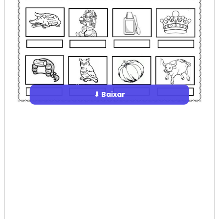
⬇ Baixar