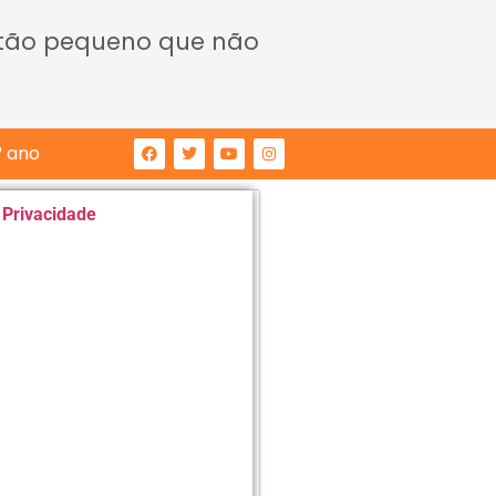
 tão pequeno que não
° ano
e Privacidade