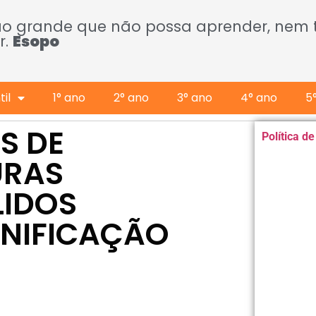
ão grande que não possa aprender, nem
r.
Esopo
il
1° ano
2° ano
3° ano
4° ano
5
S DE
Política d
URAS
LIDOS
ANIFICAÇÃO