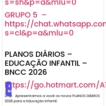
s=sh&p=a&mlu=0
GRUPO 5 –
https://chat.whatsapp.c
s=cl&p=a&mlu=0
PLANOS DIÁRIOS –
EDUCAÇÃO INFANTIL –
BNCC 2026
https://go.hotmart.com/A
⬇
Baixar
Apresentamos a você os novos PLANOS DIÁRIOS
2026 para a Educação Infantil: