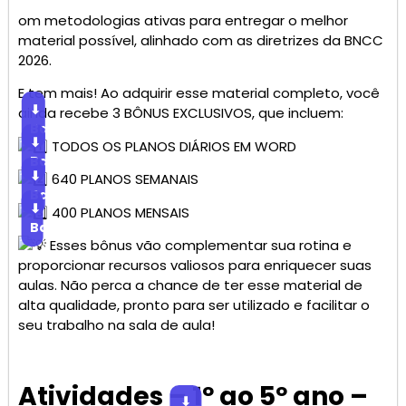
om metodologias ativas para entregar o melhor
material possível, alinhado com as diretrizes da BNCC
2026.
E tem mais! Ao adquirir esse material completo, você
⬇
ainda recebe 3 BÔNUS EXCLUSIVOS, que incluem:
Baixar
⬇
TODOS OS PLANOS DIÁRIOS EM WORD
Baixar
⬇
640 PLANOS SEMANAIS
Baixar
⬇
400 PLANOS MENSAIS
Baixar
Esses bônus vão complementar sua rotina e
proporcionar recursos valiosos para enriquecer suas
aulas. Não perca a chance de ter esse material de
alta qualidade, pronto para ser utilizado e facilitar o
seu trabalho na sala de aula!
Atividades – 1º ao 5º ano –
⬇