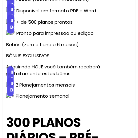
Baixar
⬇
Disponível em formato PDF e Word
Baixar
⬇
+ de 500 planos prontos
Baixar
Pronto para impressão ou edição
Bebês (zero a 1 ano e 6 meses)
BÔNUS EXCLUSIVOS
Adquirindo HOJE você também receberá
⬇
gratuitamente estes bônus:
Baixar
⬇
2 Planejamentos mensais
Baixar
Planejamento semanal
300 PLANOS
DIÁRIOS – PRÉ-