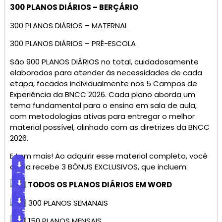
300 PLANOS DIÁRIOS – BERÇÁRIO
300 PLANOS DIÁRIOS – MATERNAL
300 PLANOS DIÁRIOS – PRÉ-ESCOLA
São 900 PLANOS DIÁRIOS no total, cuidadosamente
elaborados para atender às necessidades de cada
etapa, focados individualmente nos 5 Campos de
Experiência da BNCC 2026. Cada plano aborda um
tema fundamental para o ensino em sala de aula,
com metodologias ativas para entregar o melhor
material possível, alinhado com as diretrizes da BNCC
2026.
E tem mais! Ao adquirir esse material completo, você
⬇
ainda recebe 3 BÔNUS EXCLUSIVOS, que incluem:
Baixar
⬇
TODOS OS PLANOS DIÁRIOS EM WORD
Baixar
⬇
300 PLANOS SEMANAIS
Baixar
⬇
150 PLANOS MENSAIS