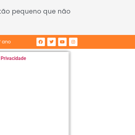
 tão pequeno que não
° ano
e Privacidade