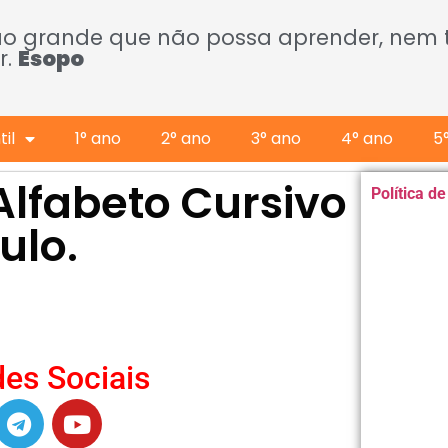
ão grande que não possa aprender, nem
r.
Esopo
il
1° ano
2° ano
3° ano
4° ano
5
Alfabeto Cursivo
Política d
ulo.
es Sociais