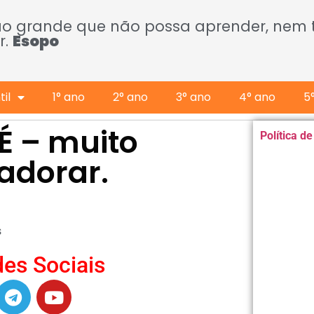
ão grande que não possa aprender, nem
r.
Esopo
il
1° ano
2° ano
3° ano
4° ano
5
É – muito
Política d
 adorar.
s
es Sociais