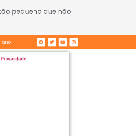
 tão pequeno que não
° ano
e Privacidade