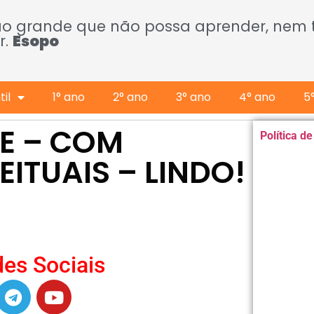
ão grande que não possa aprender, nem
r.
Esopo
il
1° ano
2° ano
3° ano
4° ano
5
E – COM
Política d
ITUAIS – LINDO!
es Sociais