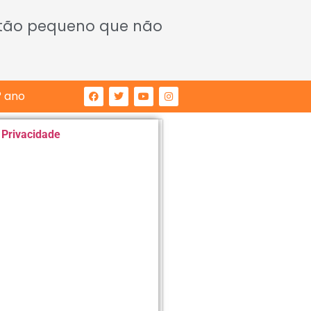
 tão pequeno que não
° ano
e Privacidade