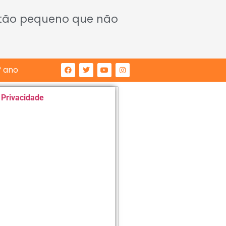
 tão pequeno que não
° ano
e Privacidade