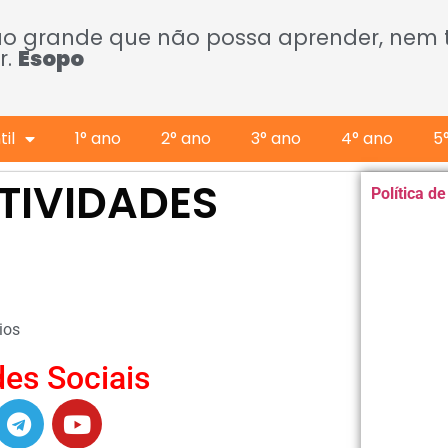
ão grande que não possa aprender, nem
r.
Esopo
il
1° ano
2° ano
3° ano
4° ano
5
TIVIDADES
Política d
ios
es Sociais