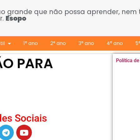
ão grande que não possa aprender, nem
r.
Esopo
il
1° ano
2° ano
3° ano
4° ano
5
ÃO PARA
Política d
es Sociais