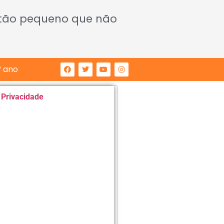
 tão pequeno que não
° ano
e Privacidade