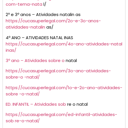
com-tema-nata
l/
2º e 3º anos – Atividades natalin as
https://cucasuperlegal.com/2o-e-3o-anos-
atividades-natalin
as/
4º ANO – ATIVIDADES NATAL INAS
htt
ps://cucasuperlegal.com/4o-ano-atividades-natal
inas/
3º ano – Atividades sobre o
natal
https
://cucasuperlegal.com/
3o-ano-atividades-
sobre-o -natal/
htt
ps://cucasuperlegal.com/
1o-e-2o-ano-atividades-
sobre -o-natal/
ED. INFANTIL – Atividades sob
re o natal
htt
ps://cucasuperlegal.com/
ed-infantil-atividades-
sob re-o-natal/