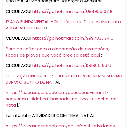
São 1500 Atividades para Reforçar e Acelerar .
CLIQUE AQUI
ht
tps://go.hotmart.com/U94965107 R
1º ANO FUNDAMENTAL – Relatórios de Desenvolvimento
Autor: ALFABETINH
O
CLIQUE AQUI
ht
tps://go.hotmart.com/S99783734 U
Pare de sofrer com a elaboração de avaliações,
todas as provas que você precisa está aqui
:
CLIQUE AQUI
https
://go.hotmart.com/K91965183 U
EDUCAÇÃO INFANTIL – SEQUÊNCIA DIDÁTICA BASEADA NO
LIVRO; O SONHO DE NAT
AL
https://cucasuperlegal.com/educacao-infantil-
sequencia-didatica-baseada-no-livro-o-sonho-de-
nata
l/
Ed. infantil – ATIVIDADES COM TEMA: NAT AL
https://cucasuperlegal.com/ed-infantil-atividades-