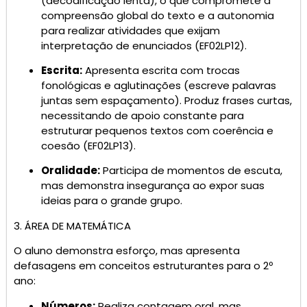
(decodificação lenta), o que compromete a
compreensão global do texto e a autonomia
para realizar atividades que exijam
interpretação de enunciados (EF02LP12).
Escrita:
Apresenta escrita com trocas
fonológicas e aglutinações (escreve palavras
juntas sem espaçamento). Produz frases curtas,
necessitando de apoio constante para
estruturar pequenos textos com coerência e
coesão (EF02LP13).
Oralidade:
Participa de momentos de escuta,
mas demonstra insegurança ao expor suas
ideias para o grande grupo.
3. ÁREA DE MATEMÁTICA
O aluno demonstra esforço, mas apresenta
defasagens em conceitos estruturantes para o 2º
ano:
Números:
Realiza contagem oral, mas