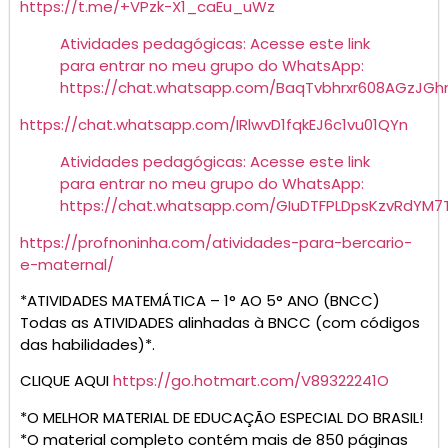
https://t.me/+VPzk-X1_caEu_uWz
Atividades pedagógicas: Acesse este link
para entrar no meu grupo do WhatsApp:
https://chat.whatsapp.com/BaqTvbhrxr608AGzJGh
https://chat.whatsapp.com/IRlwvD1fqkEJ6c1vu01QYn
Atividades pedagógicas: Acesse este link
para entrar no meu grupo do WhatsApp:
https://chat.whatsapp.com/GIuDTFPLDpsKzvRdYM7
https://profnoninha.com/atividades-para-bercario-
e-maternal/
*ATIVIDADES MATEMÁTICA – 1° AO 5° ANO (BNCC)
Todas as ATIVIDADES alinhadas à BNCC (com códigos
das habilidades)*.
CLIQUE AQUI
https://go.hotmart.com/V89322241O
*O MELHOR MATERIAL DE EDUCAÇÃO ESPECIAL DO BRASIL!
*O material completo contém mais de 850 páginas