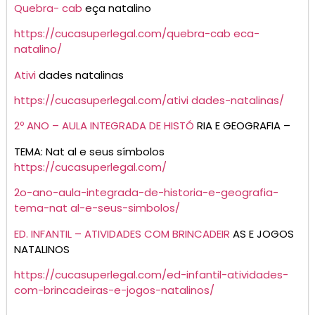
Quebra- cab
eça natalino
https:
//cucasuperlegal.com/quebra-cab eca-
natalino/
Ativi
dades natalinas
http
s://cucasuperlegal.com/ativi dades-natalinas/
2º ANO – AULA INTEGRADA DE HISTÓ
RIA E GEOGRAFIA –
TEMA: Nat al e seus símbolos
htt
ps://cucasuperlegal.com/
2o-ano-aula-integrada-de-historia-e-geografia-
tema-nat al-e-seus-simbolos/
ED. INFANTIL – ATIVIDADES COM BRINCADEIR
AS E JOGOS
NATALINOS
https://cucasuperlegal.com/ed-infantil-atividades-
com-brincadeiras-e-jogos-natalinos/