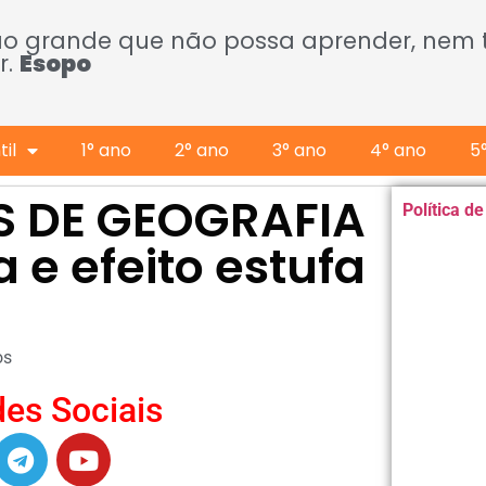
ão grande que não possa aprender, nem
r.
Esopo
il
1° ano
2° ano
3° ano
4° ano
5
ES DE GEOGRAFIA
Política d
 e efeito estufa
os
es Sociais