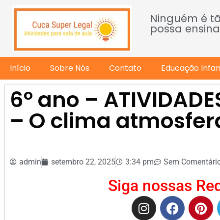
Ninguém é t
possa ensina
Início
Sobre Nós
Contato
Educação Infant
6º ano – ATIVIDAD
– O clima atmosfera
admin
setembro 22, 2025
3:34 pm
Sem Comentári
Siga nossas Red