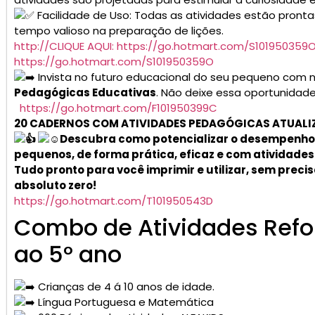
Facilidade de Uso: Todas as atividades estão pront
tempo valioso na preparação de lições.
http://CLIQUE AQUI: https://go.hotmart.com/S101950359
https://go.hotmart.com/S101950359O
Invista no futuro educacional do seu pequeno com
Pedagógicas Educativas
. Não deixe essa oportunidade
https://go.hotmart.com/F101950399C
20 CADERNOS COM ATIVIDADES PEDAGÓGICAS A
Descubra como potencializar o desempenho 
pequenos, de forma prática, eficaz e com atividades
Tudo pronto para você imprimir e utilizar, sem prec
absoluto zero!
https://go.hotmart.com/T101950543D
Combo de Atividades Refor
ao 5° ano
Crianças de 4 á 10 anos de idade.
Língua Portuguesa e Matemática