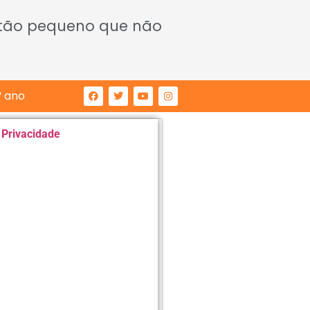
 tão pequeno que não
° ano
e Privacidade