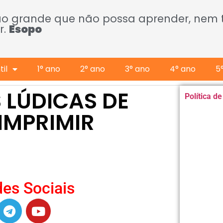
ão grande que não possa aprender, nem
r.
Esopo
il
1° ano
2° ano
3° ano
4° ano
5
S LÚDICAS DE
Política d
IMPRIMIR
es Sociais