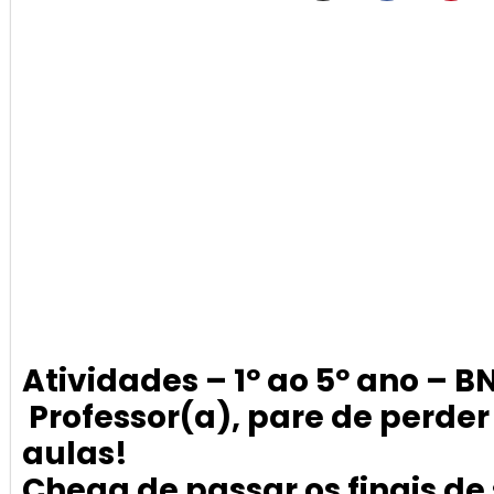
Atividades – 1º ao 5º ano – 
Professor(a), pare de perde
aulas!
Chega de passar os finais 