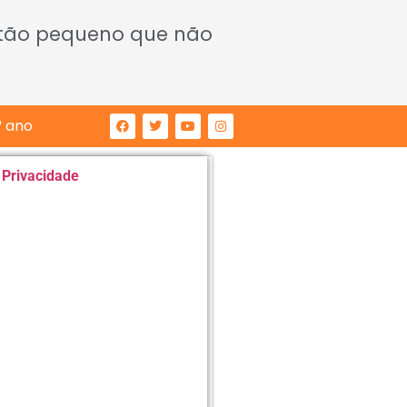
 tão pequeno que não
° ano
e Privacidade