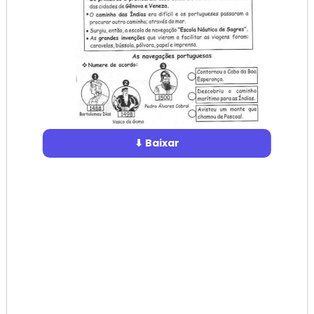
⬇ Baixar