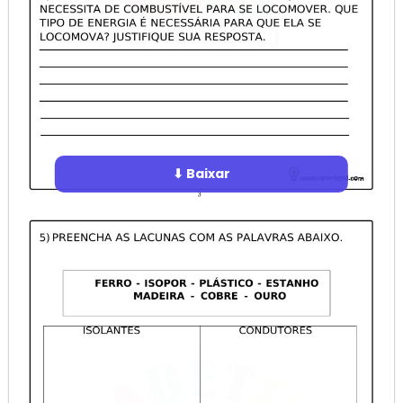
⬇ Baixar