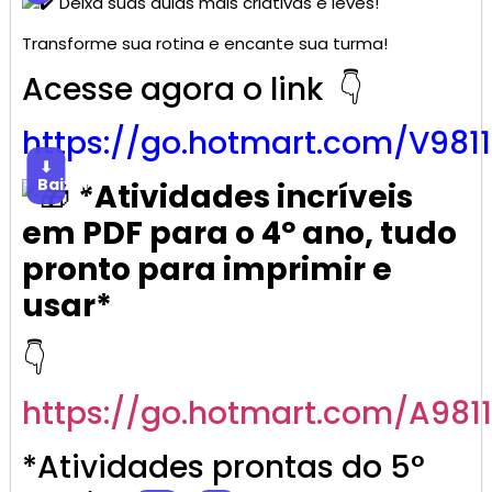
Deixa suas aulas mais criativas e leves!
Transforme sua rotina e encante sua turma!
Acesse agora o link 👇
https://go.
hotmart
.com/V981
⬇
Baixar
*Atividades incríveis
em PDF para o 4º ano, tudo
pronto para imprimir e
usar*
👇
https://go.
hotmart
.com/A981
*Atividades prontas do 5°