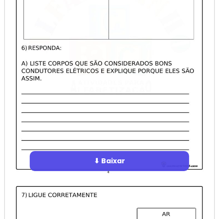
⬇ Baixar