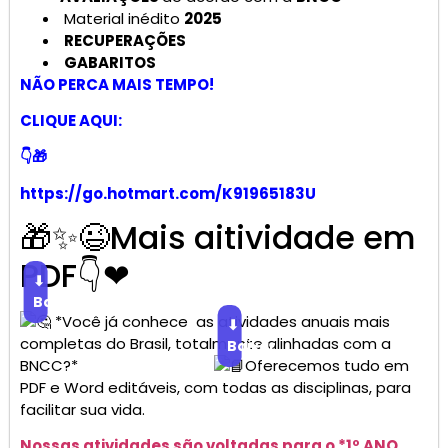
Material inédito
2025
RECUPERAÇÕES
GABARITOS
NÃO PERCA MAIS TEMPO!
CLIQUE AQUI:
👇🎁
https://go.hotmart.com/K91965183U
🎁✨😉Mais aitividade em
PDF👇❤
⬇
Baixar
*Você já conhece as atividades anuais mais
⬇
completas do Brasil, totalmente alinhadas com a
Baixar
BNCC?*
Oferecemos tudo em
PDF e Word editáveis, com todas as disciplinas, para
facilitar sua vida.
Nossas atividades são voltadas para o *1º ANO