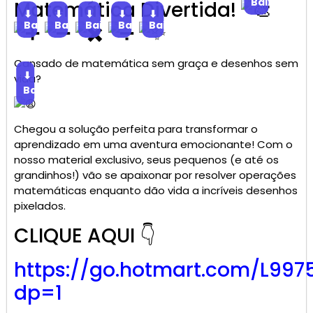
Baixar
Matemática Divertida!
⬇
⬇
⬇
⬇
⬇
Baixar
Baixar
Baixar
Baixar
Baixar
Cansado de matemática sem graça e desenhos sem
⬇
vida?
Baixar
Chegou a solução perfeita para transformar o
aprendizado em uma aventura emocionante! Com o
nosso material exclusivo, seus pequenos (e até os
grandinhos!) vão se apaixonar por resolver operações
matemáticas enquanto dão vida a incríveis desenhos
pixelados.
CLIQUE AQUI 👇
https://go.
hotmart
.com/L997
dp=1