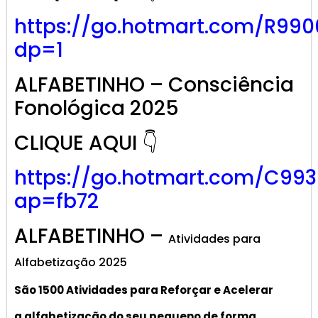
https://go.hotmart.com/R99
dp=1
ALFABETINHO – Consciência
Fonológica 2025
CLIQUE AQUI 👇
https://go.hotmart.com/C99
ap=fb72
ALFABETINHO –
Atividades para
Alfabetização 2025
São 1500 Atividades
para R
eforçar
e A
celerar
a alf
abetização
do seu pequeno de forma