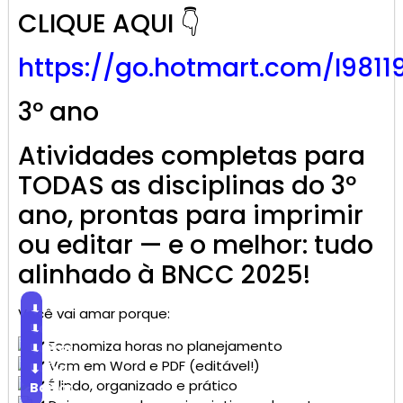
CLIQUE AQUI 👇
https://go.
hotmart
.com/I9811
3º ano
Atividades completas para
TODAS as disciplinas do 3º
ano, prontas para imprimir
ou editar — e o melhor: tudo
alinhado à BNCC 2025!
⬇
Você vai amar porque:
Baixar
⬇
Economiza horas no planejamento
Baixar
⬇
Vem em Word e PDF (editável!)
Baixar
⬇
É lindo, organizado e prático
Baixar