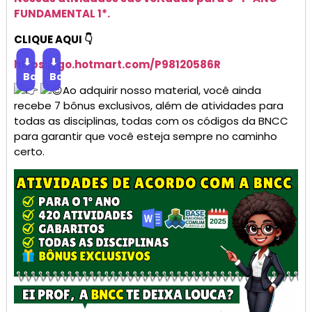
FUNDAMENTAL 1*.
CLIQUE AQUI 👇
⬇
⬇
https://go.
hotmart
.com/P98120586R
Baixar
Baixar
Ao adquirir nosso material, você ainda
recebe 7 bônus exclusivos, além de atividades para
todas as disciplinas, todas com os códigos da BNCC
para garantir que você esteja sempre no caminho
certo.