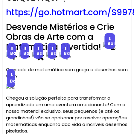
https://go.hotmart.com/S997
Desvende Mistérios e Crie
Obras de Arte com a
⬇
Baixar
Matemática Divertida!
⬇
⬇
⬇
⬇
⬇
Baixar
Baixar
Baixar
Baixar
Baixar
Cansado de matemática sem graça e desenhos sem
⬇
vida?
Baixar
Chegou a solução perfeita para transformar o
aprendizado em uma aventura emocionante! Com o
nosso material exclusivo, seus pequenos (e até os
grandinhos!) vão se apaixonar por resolver operações
matemáticas enquanto dão vida a incríveis desenhos
pixelados.