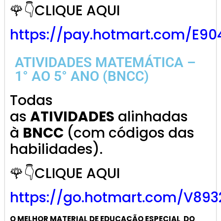
🌹👇CLIQUE AQUI
https://pay.hotmart.com/E9
ATIVIDADES MATEMÁTICA –
1° AO 5° ANO (BNCC)
Todas
as
ATIVIDADES
alinhadas
à
BNCC
(com códigos das
habilidades).
🌹👇CLIQUE AQUI
https://go.hotmart.com/V893
O MELHOR MATERIAL DE
EDUCAÇÃO ESPECIAL
DO