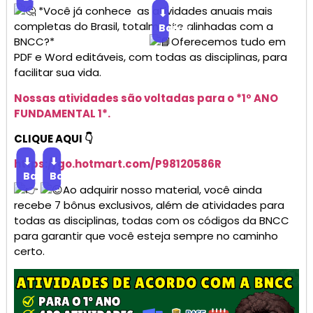
*Você já conhece as atividades anuais mais
⬇
completas do Brasil, totalmente alinhadas com a
Baixar
BNCC?*
Oferecemos tudo em
PDF e Word editáveis, com todas as disciplinas, para
facilitar sua vida.
Nossas atividades são voltadas para o *1º ANO
FUNDAMENTAL 1*.
CLIQUE AQUI 👇
⬇
⬇
https://go.
hotmart
.com/P98120586R
Baixar
Baixar
Ao adquirir nosso material, você ainda
recebe 7 bônus exclusivos, além de atividades para
todas as disciplinas, todas com os códigos da BNCC
para garantir que você esteja sempre no caminho
certo.