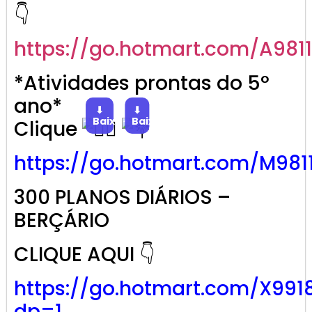
👇
https://go.
hotmart
.com/A981
*Atividades prontas do 5°
ano*
⬇
⬇
Baixar
Baixar
Clique
https://go.
hotmart
.com/M981
300 PLANOS DIÁRIOS –
BERÇÁRIO
CLIQUE AQUI 👇
https://go.hotmart.com/X991
dp=1