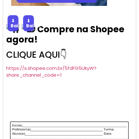
⬇
⬇
Baixar
Baixar
Compre na Shopee
agora!
CLIQUE AQUI👇
https://s.shopee.com.br/5fdFG5UkyW?
share_channel_code=1