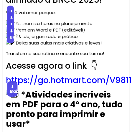
⬇
Você vai amar porque:
Baixar
⬇
Economiza horas no planejamento
Baixar
⬇
Vem em Word e PDF (editável!)
Baixar
⬇
É lindo, organizado e prático
Baixar
Deixa suas aulas mais criativas e leves!
Transforme sua rotina e encante sua turma!
Acesse agora o link 👇
https://go.
hotmart
.com/V981
⬇
Baixar
*Atividades incríveis
em PDF para o 4º ano, tudo
pronto para imprimir e
usar*