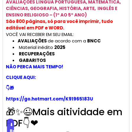
AVALIAÇÕES
LÍNGUA PORTUGUESA, MATEMÁTICA,
CIÊNCIAS, GEOGRAFIA, HISTÓRIA, ARTE, INGLÊS E
ENSINO RELIGIOSO –
(1° AO 5° ANO)
São 800 páginas, só para você imprimir, tudo
editável em PDF e WORD.
VOCÊ VAI RECEBER EM SEU EMAIL:
AVALIAÇÕES
de acordo com a
BNCC
Material inédito
2025
RECUPERAÇÕES
GABARITOS
NÃO PERCA MAIS TEMPO!
CLIQUE AQUI:
👇🎁
https://go.hotmart.com/K91965183U
🎁✨😉Mais aitividade em
PDF👇❤
⬇
Baixar