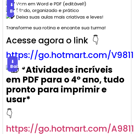
Vem em Word e PDF (editável!)
Baixar
⬇
É lindo, organizado e prático
Baixar
Deixa suas aulas mais criativas e leves!
Transforme sua rotina e encante sua turma!
Acesse agora o link 👇
https://go.
hotmart
.com/V981
⬇
Baixar
*Atividades incríveis
em PDF para o 4º ano, tudo
pronto para imprimir e
usar*
👇
https://go.
hotmart
.com/A981