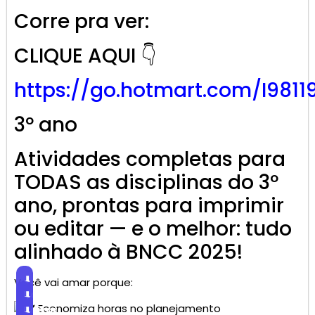
Corre pra ver:
CLIQUE AQUI 👇
https://go.
hotmart
.com/I9811
3º ano
Atividades completas para
TODAS as disciplinas do 3º
ano, prontas para imprimir
ou editar — e o melhor: tudo
alinhado à BNCC 2025!
⬇
Você vai amar porque:
Baixar
⬇
Economiza horas no planejamento
Baixar
⬇