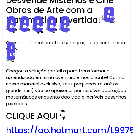
Desvende Mistérios e Crie
Obras de Arte com a
⬇
Baixar
Matemática Divertida!
⬇
⬇
⬇
⬇
⬇
Baixar
Baixar
Baixar
Baixar
Baixar
Cansado de matemática sem graça e desenhos sem
⬇
vida?
Baixar
Chegou a solução perfeita para transformar o
aprendizado em uma aventura emocionante! Com o
nosso material exclusivo, seus pequenos (e até os
grandinhos!) vão se apaixonar por resolver operações
matemáticas enquanto dão vida a incríveis desenhos
pixelados.
CLIQUE AQUI 👇
https://go.
hotmart
.com/L997