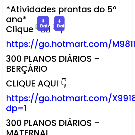
*Atividades prontas do 5°
ano*
⬇
⬇
Baixar
Baixar
Clique
https://go.
hotmart
.com/M981
300 PLANOS DIÁRIOS –
BERÇÁRIO
CLIQUE AQUI 👇
https://go.hotmart.com/X991
dp=1
300 PLANOS DIÁRIOS –
MATERNAL