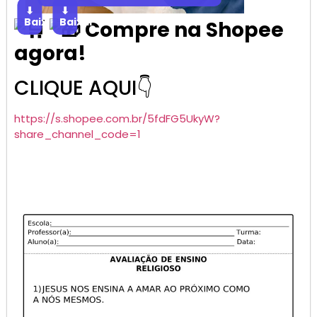
⬇
⬇
Baixar
Baixar
Compre na Shopee
agora!
CLIQUE AQUI👇
https://s.shopee.com.br/5fdFG5UkyW?
share_channel_code=1