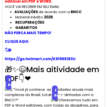
editável em PDF e WORD.
VOCÊ VAI RECEBER EM SEU EMAIL:
AVALIAÇÕES
de acordo com a
BNCC
Material inédito
2025
RECUPERAÇÕES
GABARITOS
NÃO PERCA MAIS TEMPO!
CLIQUE AQUI:
👇🎁
https://go.hotmart.com/K91965183U
🎁✨😉Mais aitividade em
PDF👇❤
⬇
Baixar
*Você já conhece as atividades anuais mais
⬇
completas do Brasil, totalmente alinhadas com a
Baixar
BNCC?*
Oferecemos tudo em
PDF e Word editáveis, com todas as disciplinas, para