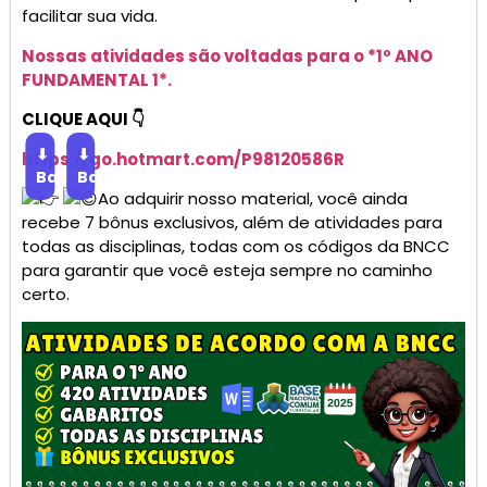
facilitar sua vida.
Nossas atividades são voltadas para o *1º ANO
FUNDAMENTAL 1*.
CLIQUE AQUI 👇
⬇
⬇
https://go.
hotmart
.com/P98120586R
Baixar
Baixar
Ao adquirir nosso material, você ainda
recebe 7 bônus exclusivos, além de atividades para
todas as disciplinas, todas com os códigos da BNCC
para garantir que você esteja sempre no caminho
certo.