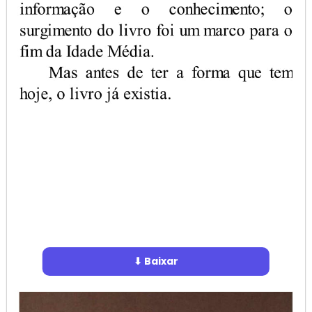
⬇ Baixar