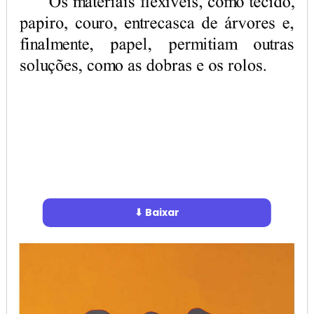
⬇ Baixar