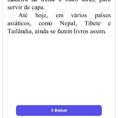
⬇ Baixar