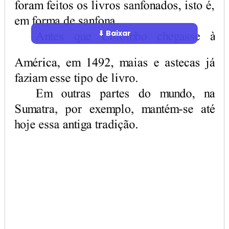
⬇ Baixar