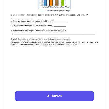
⬇ Baixar