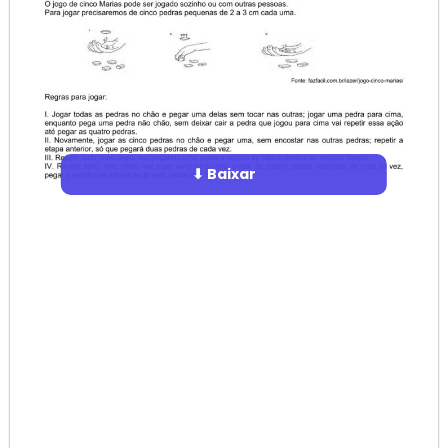
⬇ Baixar