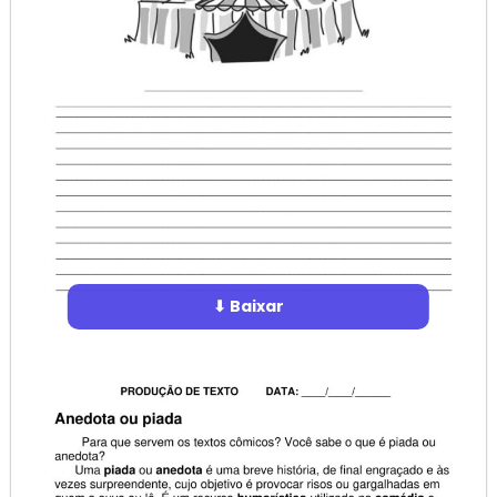
⬇ Baixar