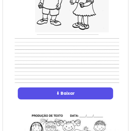
⬇ Baixar