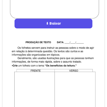
⬇ Baixar