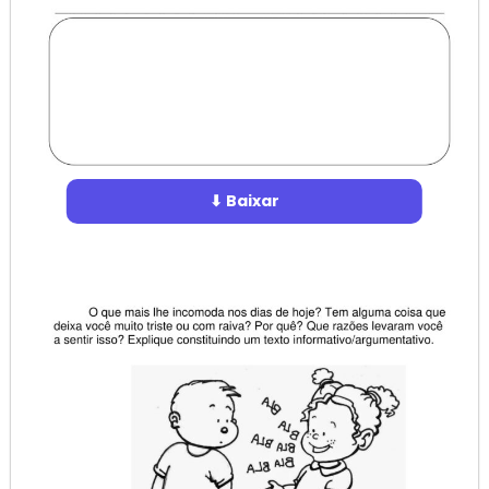
⬇ Baixar