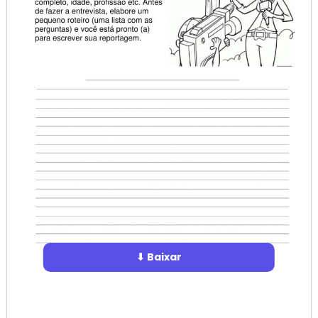
⬇ Baixar