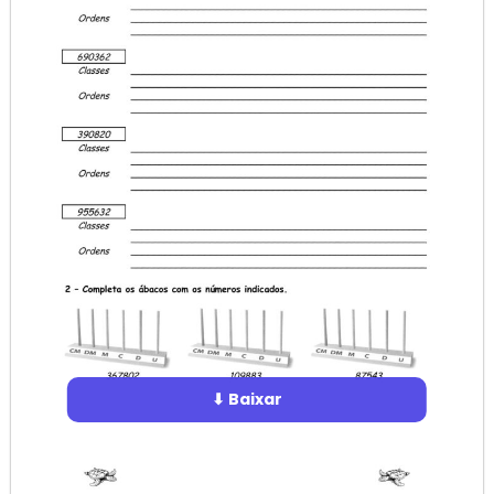
⬇ Baixar