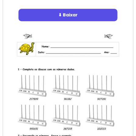
⬇ Baixar