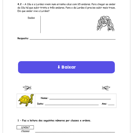
⬇ Baixar