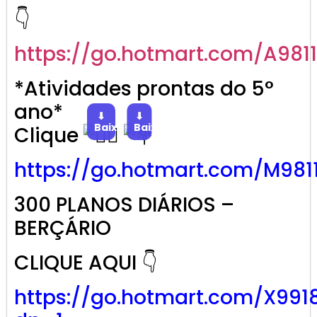
👇
https://go.
hotmart
.com/A981
*Atividades prontas do 5°
ano*
⬇
⬇
Baixar
Baixar
Clique
https://go.
hotmart
.com/M981
300 PLANOS DIÁRIOS –
BERÇÁRIO
CLIQUE AQUI 👇
https://go.hotmart.com/X991