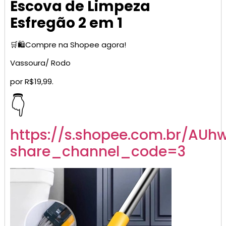
Escova de Limpeza
Esfregão 2 em 1
🛒🛍️Compre na Shopee agora!
Vassoura/ Rodo
por R$19,99.
👇
https://s.shopee.com.br/AUh
share_channel_code=3