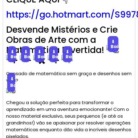
https://go.hotmart.com/S997
Desvende Mistérios e Crie
Obras de Arte com a
⬇
Baixar
Matemática Divertida!
⬇
⬇
⬇
⬇
⬇
Baixar
Baixar
Baixar
Baixar
Baixar
Cansado de matemática sem graça e desenhos sem
⬇
vida?
Baixar
Chegou a solução perfeita para transformar o
aprendizado em uma aventura emocionante! Com o
nosso material exclusivo, seus pequenos (e até os
grandinhos!) vão se apaixonar por resolver operações
matemáticas enquanto dão vida a incríveis desenhos
pixelados.