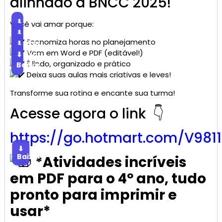
alinhado à BNCC 2025!
⬇
Você vai amar porque:
Baixar
⬇
Economiza horas no planejamento
Baixar
⬇
Vem em Word e PDF (editável!)
Baixar
⬇
É lindo, organizado e prático
Baixar
Deixa suas aulas mais criativas e leves!
Transforme sua rotina e encante sua turma!
Acesse agora o link 👇
https://go.
hotmart
.com/V981
⬇
Baixar
*Atividades incríveis
em PDF para o 4º ano, tudo
pronto para imprimir e
usar*