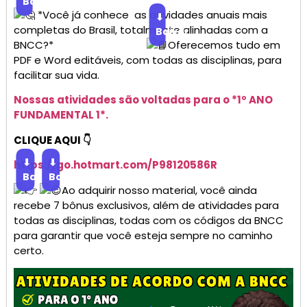
Baixar
*Você já conhece as atividades anuais mais
⬇
completas do Brasil, totalmente alinhadas com a
Baixar
BNCC?*
Oferecemos tudo em
PDF e Word editáveis, com todas as disciplinas, para
facilitar sua vida.
Nossas atividades são voltadas para o *1º ANO
FUNDAMENTAL 1*.
CLIQUE AQUI 👇
⬇
⬇
https://go.
hotmart
.com/P98120586R
Baixar
Baixar
Ao adquirir nosso material, você ainda
recebe 7 bônus exclusivos, além de atividades para
todas as disciplinas, todas com os códigos da BNCC
para garantir que você esteja sempre no caminho
certo.