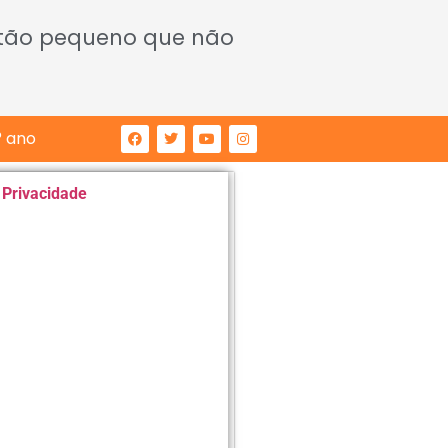
 tão pequeno que não
° ano
e Privacidade