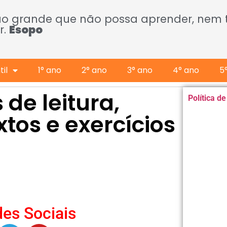
ão grande que não possa aprender, nem
r.
Esopo
il
1° ano
2° ano
3° ano
4° ano
5
 de leitura,
Política d
xtos e exercícios
es Sociais