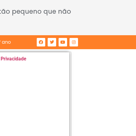
 tão pequeno que não
° ano
e Privacidade