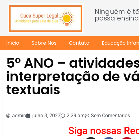
Ninguém é t
possa ensina
Início
Sobre Nós
Contato
Educação Infant
5º ANO – atividades
interpretação de v
textuais
admin
julho 3, 2023
2:29 am
Sem Comentários
Siga nossas Red