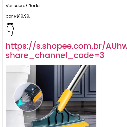
Vassoura/ Rodo
por R$19,99.
👇
https://s.shopee.com.br/AUh
share_channel_code=3