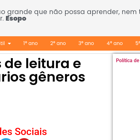
ão grande que não possa aprender, nem
r.
Esopo
il
1° ano
2° ano
3° ano
4° ano
5
 de leitura e
Política d
ários gêneros
es Sociais