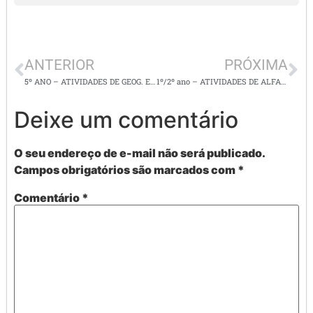
ANTERIOR
PRÓXIMA
5º ANO – ATIVIDADES DE GEOG. E L. PORTUGUESA – INCENDIOS NO PANTANAL – COM OS CÓDIGOS DA BNCC
1º/2º ano – ATIVIDADES DE ALFABETIZAÇÃO – Sílaba por sílaba, caça palavras e outras
Deixe um comentário
O seu endereço de e-mail não será publicado.
Campos obrigatórios são marcados com
*
Comentário
*