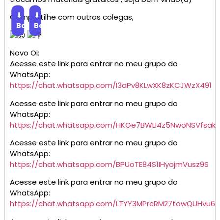
⬇
⬇
Compartilhe com outras colegas,
Baixar
Baixar
Novo Oi:
Acesse este link para entrar no meu grupo do
WhatsApp:
https://chat.whatsapp.com/I3aPv8KLwXK8zKCJWzX491
Acesse este link para entrar no meu grupo do
WhatsApp:
https://chat.whatsapp.com/HKGe7BWLI4z5NwoNSVfsak
Acesse este link para entrar no meu grupo do
WhatsApp:
https://chat.whatsapp.com/BPUoTE84S1IHyojmVusz9S
Acesse este link para entrar no meu grupo do
WhatsApp:
https://chat.whatsapp.com/LTYY3MPrcRM27towQUHvu6