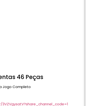
entas 46 Peças
ta Jogo Completo
br/3VZVgysatV?share_channel_code=1