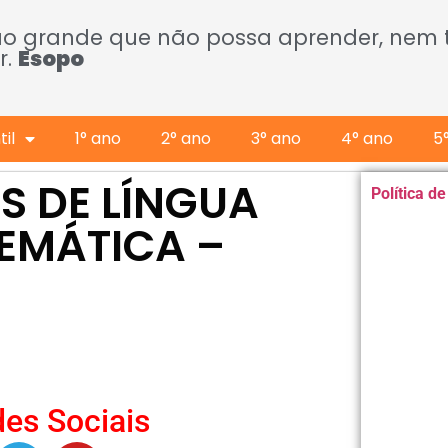
ão grande que não possa aprender, nem
r.
Esopo
il
1° ano
2° ano
3° ano
4° ano
5
S DE LÍNGUA
Política d
EMÁTICA –
es Sociais