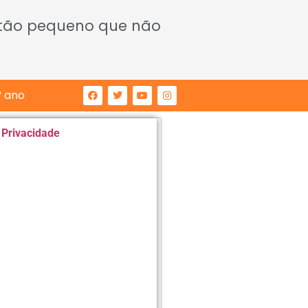
 tão pequeno que não
° ano
e Privacidade