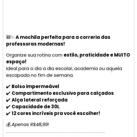
🎒✨
A mochila perfeita para a correria das
professoras modernas!
Organize sua rotina com
estilo, praticidade e MUITO
espaço!
Ideal para o dia a dia escolar, academia ou aquela
escapada no fim de semana.
✔️
Bolso impermeável
✔️
Compartimento exclusivo para calçados
✔️
Alça lateral reforçada
✔️
Capacidade de 30L
✔️
12 cores incríveis pra você escolher!
💰
Apenas R$48,99!