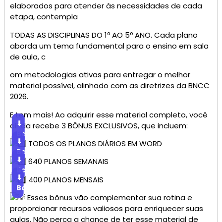
elaborados para atender às necessidades de cada
etapa, contempla
TODAS AS DISCIPLINAS DO 1º AO 5º ANO. Cada plano
aborda um tema fundamental para o ensino em sala
de aula, c
om metodologias ativas para entregar o melhor
material possível, alinhado com as diretrizes da BNCC
2026.
E tem mais! Ao adquirir esse material completo, você
⬇
ainda recebe 3 BÔNUS EXCLUSIVOS, que incluem:
Baixar
⬇
TODOS OS PLANOS DIÁRIOS EM WORD
Baixar
⬇
640 PLANOS SEMANAIS
Baixar
⬇
400 PLANOS MENSAIS
Baixar
Esses bônus vão complementar sua rotina e
proporcionar recursos valiosos para enriquecer suas
aulas. Não perca a chance de ter esse material de