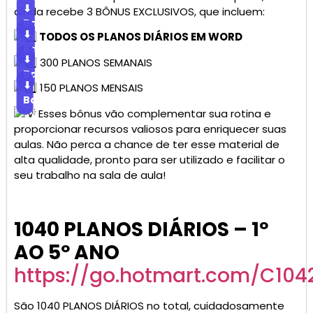
⬇
ainda recebe 3 BÔNUS EXCLUSIVOS, que incluem:
Baixar
⬇
TODOS OS PLANOS DIÁRIOS EM WORD
Baixar
⬇
300 PLANOS SEMANAIS
Baixar
⬇
150 PLANOS MENSAIS
Baixar
Esses bônus vão complementar sua rotina e
proporcionar recursos valiosos para enriquecer suas
aulas. Não perca a chance de ter esse material de
alta qualidade, pronto para ser utilizado e facilitar o
seu trabalho na sala de aula!
1040 PLANOS DIÁRIOS – 1º
AO 5º ANO
https://go.hotmart.com/C10
São 1040 PLANOS DIÁRIOS no total, cuidadosamente